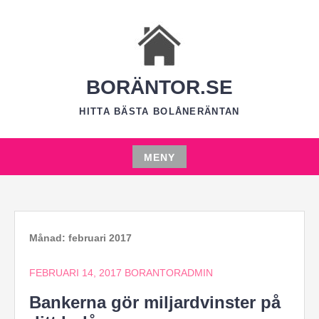
Hoppa
till
innehåll
BORÄNTOR.SE
HITTA BÄSTA BOLÅNERÄNTAN
MENY
Hoppa
till
innehåll
Månad:
februari 2017
FEBRUARI 14, 2017
BORANTORADMIN
Bankerna gör miljardvinster på